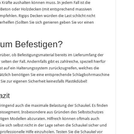
räfte aushalten können muss. In jedem Fall ist die
l)Beton oder Holzdecken (mit entsprechend massiven
empfehlen. Rigips Decken würden die Last schlicht nicht
helfen (Sollten Sie sich genieren geben Sie vor einen
zum Befestigen?
arüber, ob Befestigungsmaterial bereits im Lieferumfang der
 selten der Fall. Andernfalls gibt es zahlreiche, speziell hierfür
t auf ein Halterungssystem zurückzugreifen, welches die
usätzlich benötigen Sie eine entsprechende Schlagbohrmaschine
ie zur eigenen Sicherheit keinesfalls Plastikdübel!
zit
dringend auch die maximale Belastung der Schaukel. Es finden
reissegment. Insbesondere aus Gründen des Selbstschutzes
tigen Modellen abzuraten. Hilfreich können oftmals auch
e sich selbst nicht in der Lage sehen die Schaukel sicher und
 professionelle Hilfe einzuholen. Testen Sie die Schaukel vor