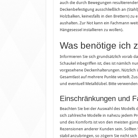
auch die durch Bewegungen resultierenden K
Deckenbefestigung ausschließlich an (Stah
Holzbalken, keinesfalls in den Brettern) zu 
aushalten. Zur Not kann ein Fachmann weiter
Hängesessel installieren zu wollen).
Was benötige ich 
Informieren Sie sich grundsätzlich vorab d
Schaukel inbegriffen ist, dies ist nämlich nur
vorgesehene Deckenhalterungen. Nützlich is
Gesamtlast auf mehrere Punkte verteilt. Z
und eventuell Metalldübel. Bitte verwenden S
Einschränkungen und Fa
Beachten Sie bei der Auswahl des Modells 
sich zahlreiche Modelle in nahezu jedem P
und des Komforts ist von den meisten güns
Rezensionen anderer Kunden sein. Sollten Si
stabil anzubringen, so zögern Sie nicht sich